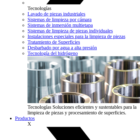
Tecnologías
Lavado de piezas industriales
Sistemas de limpieza por cámara
Sistemas de inmersión multietapa
Sistemas de limpieza de piezas individuales
Instalaciones especiales para la limpieza de piezas
Tratamiento de Superficies
Desbarbado por agua a alta presión
Tecnología del hidrógeno
Tecnologías
Soluciones eficientes y sustentables para la
limpieza de piezas y procesamiento de superficies.
Productos
X