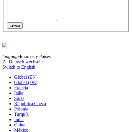
language
Idiomas y Países
Zu Deutsch wechseln
Switch to English
Global (EN)
Global (DE)
Francia
Italia
Suiza
República Checa
Polonia
Turquía
India
China
México