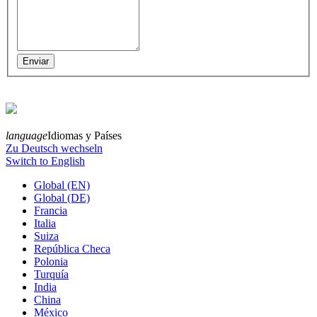
language
Idiomas y Países
Zu Deutsch wechseln
Switch to English
Global (EN)
Global (DE)
Francia
Italia
Suiza
República Checa
Polonia
Turquía
India
China
México