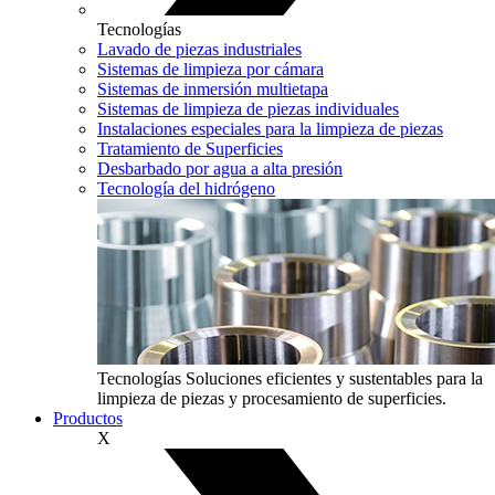
Tecnologías
Lavado de piezas industriales
Sistemas de limpieza por cámara
Sistemas de inmersión multietapa
Sistemas de limpieza de piezas individuales
Instalaciones especiales para la limpieza de piezas
Tratamiento de Superficies
Desbarbado por agua a alta presión
Tecnología del hidrógeno
Tecnologías
Soluciones eficientes y sustentables para la
limpieza de piezas y procesamiento de superficies.
Productos
X