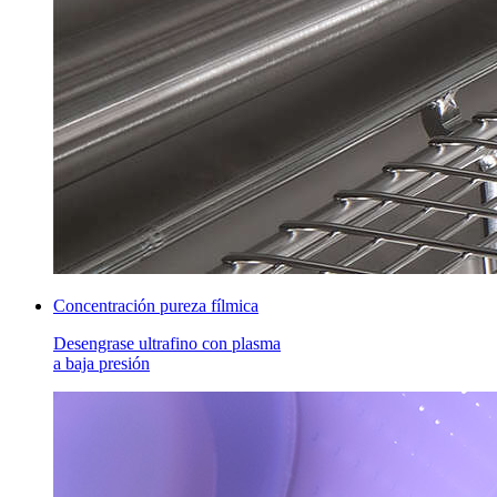
Concentración pureza fílmica
Desengrase ultrafino con plasma
a baja presión