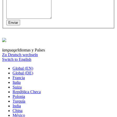
language
Idiomas y Países
Zu Deutsch wechseln
Switch to English
Global (EN)
Global (DE)
Francia
Italia
Suiza
República Checa
Polonia
Turquía
India
China
México